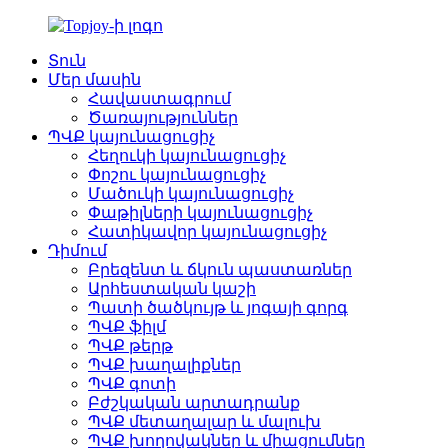
Տուն
Մեր մասին
Հավաստագրում
Ծառայություններ
ՊՎՔ կայունացուցիչ
Հեղուկի կայունացուցիչ
Փոշու կայունացուցիչ
Մածուկի կայունացուցիչ
Փաթիլների կայունացուցիչ
Հատիկավոր կայունացուցիչ
Դիմում
Բրեզենտ և ճկուն պաստառներ
Արհեստական ​​կաշի
Պատի ծածկույթ և յոգայի գորգ
ՊՎՔ ֆիլմ
ՊՎՔ թերթ
ՊՎՔ խաղալիքներ
ՊՎՔ գոտի
Բժշկական արտադրանք
ՊՎՔ մետաղալար և մալուխ
ՊՎՔ խողովակներ և միացումներ