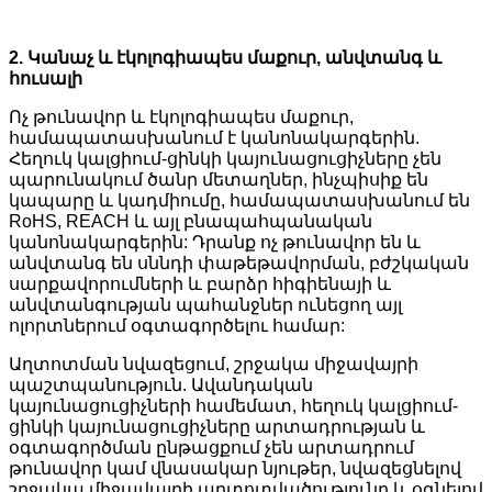
2. Կանաչ և էկոլոգիապես մաքուր, անվտանգ և
հուսալի
Ոչ թունավոր և էկոլոգիապես մաքուր,
համապատասխանում է կանոնակարգերին.
Հեղուկ կալցիում-ցինկի կայունացուցիչները չեն
պարունակում ծանր մետաղներ, ինչպիսիք են
կապարը և կադմիումը, համապատասխանում են
RoHS, REACH և այլ բնապահպանական
կանոնակարգերին: Դրանք ոչ թունավոր են և
անվտանգ են սննդի փաթեթավորման, բժշկական
սարքավորումների և բարձր հիգիենայի և
անվտանգության պահանջներ ունեցող այլ
ոլորտներում օգտագործելու համար:
Աղտոտման նվազեցում, շրջակա միջավայրի
պաշտպանություն. Ավանդական
կայունացուցիչների համեմատ, հեղուկ կալցիում-
ցինկի կայունացուցիչները արտադրության և
օգտագործման ընթացքում չեն արտադրում
թունավոր կամ վնասակար նյութեր, նվազեցնելով
շրջակա միջավայրի աղտոտվածությունը և օգնելով