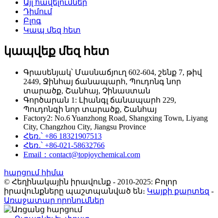
Այլ հավելումներ
Դիմում
Բլոգ
Կապ մեզ հետ
կապվեք մեզ հետ
Գրասենյակ՝ Մասնաճյուղ 602-604, շենք 7, թիվ
2449, Ջինհայ ճանապարհ, Պուդոնգ նոր
տարածք, Շանհայ, Չինաստան
Գործարան 1: Լիանգլ ճանապարհ 229,
Պուդոնգի նոր տարածք, Շանհայ
Factory2: No.6 Yuanzhong Road, Shangxing Town, Liyang
City, Changzhou City, Jiangsu Province
Հեռ․՝ +86 18321907513
Հեռ․՝ +86-021-58632766
Email：contact@topjoychemical.com
հարցում հիմա
© Հեղինակային իրավունք - 2010-2025: Բոլոր
իրավունքները պաշտպանված են։
Կայքի քարտեզ
-
Առաջատար որոնումներ