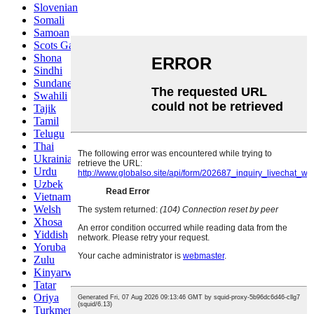
Slovenian
Somali
Samoan
Scots Gaelic
Shona
Sindhi
Sundanese
Swahili
Tajik
Tamil
Telugu
Thai
Ukrainian
Urdu
Uzbek
Vietnamese
Welsh
Xhosa
Yiddish
Yoruba
Zulu
Kinyarwanda
Tatar
Oriya
Turkmen