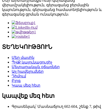
Մեր արտադրանքն ունի գերազանց
վերամշակելիություն, գերազանց ջերմային
կայունություն, գերազանց համատեղելիություն և
գերազանց ցրման ունակություն։
ՏԵՂԵԿՈՒԹՅՈՒՆ
Մեր մասին
ՊՎՔ կայունացուցիչ
Մետաղական օճառներ
Այլ հավելումներ
Դիմում
Բլոգ
Կապ մեզ հետ
կապվեք մեզ հետ
Գրասենյակ՝ Մասնաճյուղ 602-604, շենք 7, թիվ