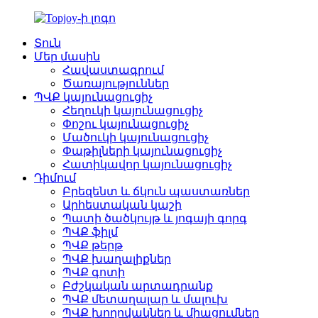
Տուն
Մեր մասին
Հավաստագրում
Ծառայություններ
ՊՎՔ կայունացուցիչ
Հեղուկի կայունացուցիչ
Փոշու կայունացուցիչ
Մածուկի կայունացուցիչ
Փաթիլների կայունացուցիչ
Հատիկավոր կայունացուցիչ
Դիմում
Բրեզենտ և ճկուն պաստառներ
Արհեստական ​​կաշի
Պատի ծածկույթ և յոգայի գորգ
ՊՎՔ ֆիլմ
ՊՎՔ թերթ
ՊՎՔ խաղալիքներ
ՊՎՔ գոտի
Բժշկական արտադրանք
ՊՎՔ մետաղալար և մալուխ
ՊՎՔ խողովակներ և միացումներ