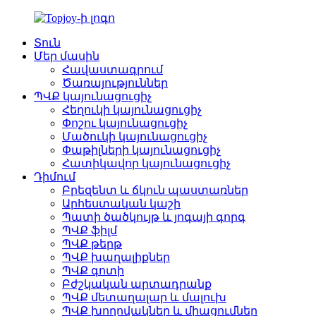
Տուն
Մեր մասին
Հավաստագրում
Ծառայություններ
ՊՎՔ կայունացուցիչ
Հեղուկի կայունացուցիչ
Փոշու կայունացուցիչ
Մածուկի կայունացուցիչ
Փաթիլների կայունացուցիչ
Հատիկավոր կայունացուցիչ
Դիմում
Բրեզենտ և ճկուն պաստառներ
Արհեստական ​​կաշի
Պատի ծածկույթ և յոգայի գորգ
ՊՎՔ ֆիլմ
ՊՎՔ թերթ
ՊՎՔ խաղալիքներ
ՊՎՔ գոտի
Բժշկական արտադրանք
ՊՎՔ մետաղալար և մալուխ
ՊՎՔ խողովակներ և միացումներ