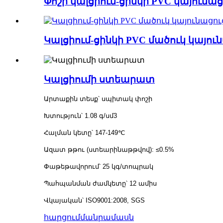
Փոշի կալցիում-ցինկի PVC կայունաց
Կալցիում-ցինկի PVC մածուկ կայու
Կալցիումի ստեարատ
Արտաքին տեսք՝ սպիտակ փոշի
Խտություն՝ 1.08 գ/սմ3
Հալման կետը՝ 147-149℃
Ազատ թթու (ստեարինաթթվով): ≤0.5%
Փաթեթավորում՝ 25 կգ/տոպրակ
Պահպանման ժամկետը՝ 12 ամիս
Վկայական՝ ISO9001:2008, SGS
հարցում
մանրամասն