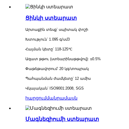
Ցինկի ստեարատ
Արտաքին տեսք՝ սպիտակ փոշի
Խտություն՝ 1.095 գ/սմ3
Հալման կետը՝ 118-125℃
Ազատ թթու (ստեարինաթթվով): ≤0.5%
Փաթեթավորում՝ 20 կգ/տոպրակ
Պահպանման ժամկետը՝ 12 ամիս
Վկայական՝ ISO9001:2008, SGS
հարցում
մանրամասն
Մագնեզիումի ստեարատ