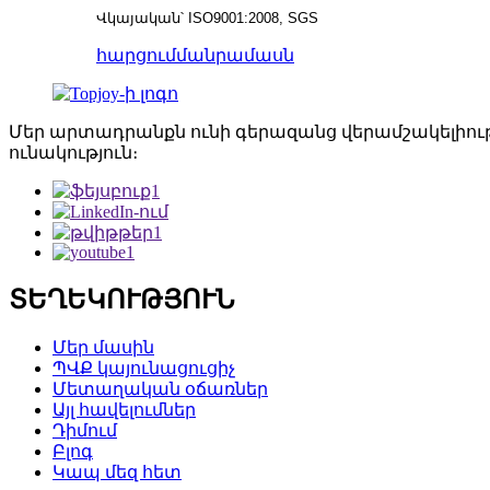
Վկայական՝ ISO9001:2008, SGS
հարցում
մանրամասն
Մեր արտադրանքն ունի գերազանց վերամշակելիությ
ունակություն։
ՏԵՂԵԿՈՒԹՅՈՒՆ
Մեր մասին
ՊՎՔ կայունացուցիչ
Մետաղական օճառներ
Այլ հավելումներ
Դիմում
Բլոգ
Կապ մեզ հետ