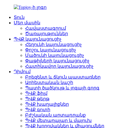
Տուն
Մեր մասին
Հավաստագրում
Ծառայություններ
ՊՎՔ կայունացուցիչ
Հեղուկի կայունացուցիչ
Փոշու կայունացուցիչ
Մածուկի կայունացուցիչ
Փաթիլների կայունացուցիչ
Հատիկավոր կայունացուցիչ
Դիմում
Բրեզենտ և ճկուն պաստառներ
Արհեստական ​​կաշի
Պատի ծածկույթ և յոգայի գորգ
ՊՎՔ ֆիլմ
ՊՎՔ թերթ
ՊՎՔ խաղալիքներ
ՊՎՔ գոտի
Բժշկական արտադրանք
ՊՎՔ մետաղալար և մալուխ
ՊՎՔ խողովակներ և միացումներ