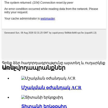
Գրեք ձեր հաղորդագրությունը այստեղ և ուղարկեք
Առնչվող
ապրանքներ
այն մեզ
Մշակման օժանդակ ACR
Տիտանի երկօքսիդ