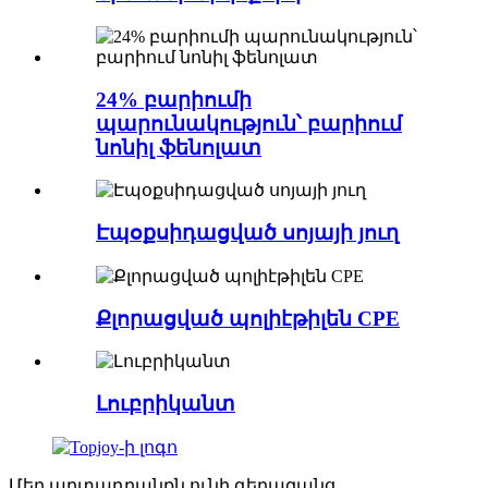
24% բարիումի
պարունակություն՝ բարիում
նոնիլ ֆենոլատ
Էպօքսիդացված սոյայի յուղ
Քլորացված պոլիէթիլեն CPE
Լուբրիկանտ
Մեր արտադրանքն ունի գերազանց