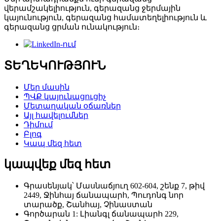
վերամշակելիություն, գերազանց ջերմային
կայունություն, գերազանց համատեղելիություն և
գերազանց ցրման ունակություն։
ՏԵՂԵԿՈՒԹՅՈՒՆ
Մեր մասին
ՊՎՔ կայունացուցիչ
Մետաղական օճառներ
Այլ հավելումներ
Դիմում
Բլոգ
Կապ մեզ հետ
կապվեք մեզ հետ
Գրասենյակ՝ Մասնաճյուղ 602-604, շենք 7, թիվ
2449, Ջինհայ ճանապարհ, Պուդոնգ նոր
տարածք, Շանհայ, Չինաստան
Գործարան 1: Լիանգլ ճանապարհ 229,